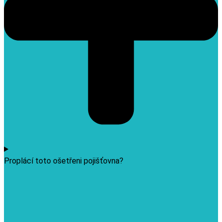
Proplácí toto ošetřeni pojišťovna?