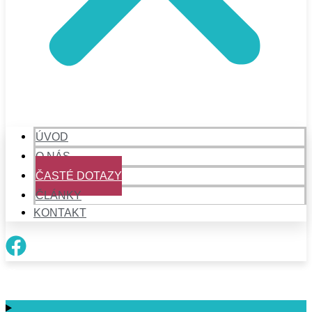
ÚVOD
O NÁS
ČASTÉ DOTAZY
ČLÁNKY
KONTAKT
Časté dotazy