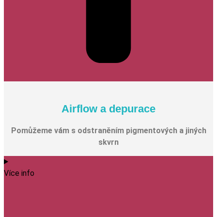
Airflow a depurace
Pomůžeme vám s odstraněním pigmentových a jiných
skvrn
Více info