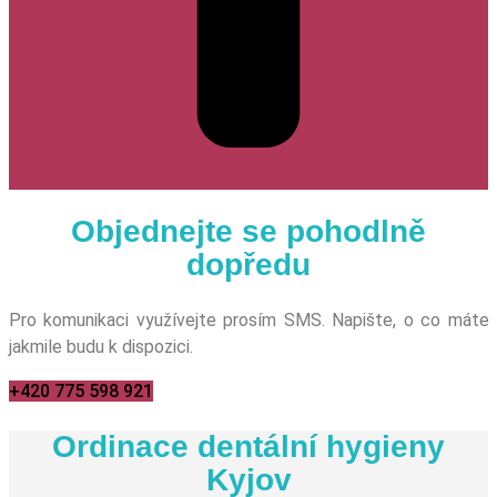
Objednejte se pohodlně
dopředu
Pro komunikaci využívejte prosím SMS. Napište, o co máte zá
jakmile budu k dispozici.
+420 775 598 921
Ordinace dentální hygieny
Kyjov