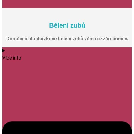
Bělení zubů
Domácí či docházkové bělení zubů vám rozzáří úsměv.
Více info